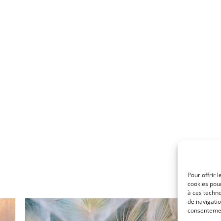
e, j’arpente la garrigue, les sous-bois, les prairies à la r
ujets de prédilection. Je me considère comme un simple tém
tif. J’attache une importance primordiale à l’environnemen
be-de-bouc, est une espèce de l’hémisphère nord très prése
i fait un nouveau travail graphique sur les akènes de cette p
térieur et en lumière naturelle, mon unique source d’éclaira
e à intégrer mes sujets dans un environnement onirique, de 
 pourrait résumer mon approche de la macrophotographie de
limites de la perception.
Pour offrir 
cookies pour
à ces techn
de navigatio
consentement