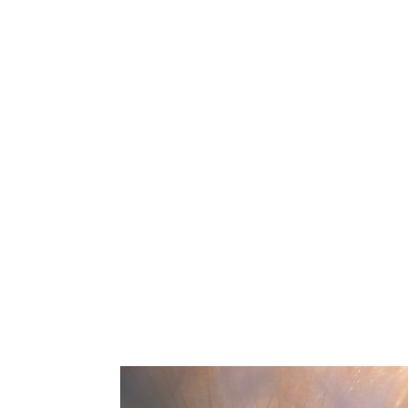
Passionné de nature et de macrophotographi
d’eau qui sont très vite devenus mes s
présentent devant mon objec
La Salsifis sauvage, également nommée Bar
plaine de Crau. Pour cette exposition, j’a
ex
Ma conception de la photographie consist
rêve. Suggérer plutôt que montrer, on