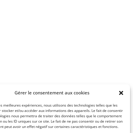
encontre d’insectes, de plantes, de gouttes
oin et saisis les scènes comme elles se
t, aux formes, aux couleurs.
nte en dans les Alpilles, le Luberon et en
lante que j’aime photographier, toujours en
ge.
façon à laisser place à l’imagination, au
 cette manière, repoussant souvent les
Gérer le consentement aux cookies
les meilleures expériences, nous utilisons des technologies telles que les
 stocker et/ou accéder aux informations des appareils. Le fait de consentir
ologies nous permettra de traiter des données telles que le comportement
n ou les ID uniques sur ce site. Le fait de ne pas consentir ou de retirer son
 peut avoir un effet négatif sur certaines caractéristiques et fonctions.