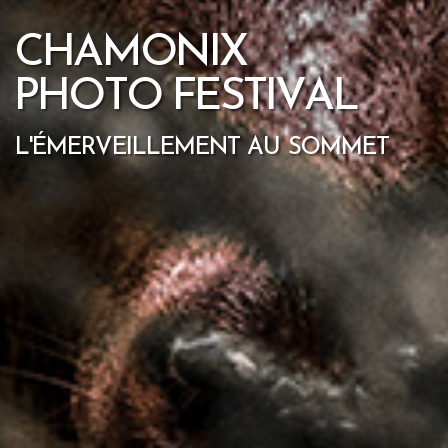
C
H
A
M
O
N
I
X
P
H
O
T
O
F
E
S
T
I
V
A
L
L
'
É
M
E
R
V
E
I
L
L
E
M
E
N
T
A
U
S
O
M
M
E
T